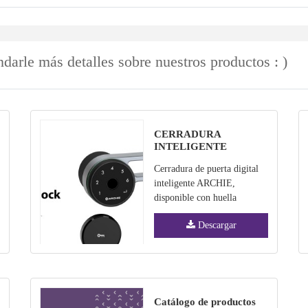
darle más detalles sobre nuestros productos : )
CERRADURA
INTELIGENTE
ARCHIE AJ4011-08
Cerradura de puerta digital
inteligente ARCHIE,
disponible con huella
dactilar, contraseña y llave,
Descargar
aviso de voz y fuente de
alimentación de respaldo
mediante banco de energía
Catálogo de productos