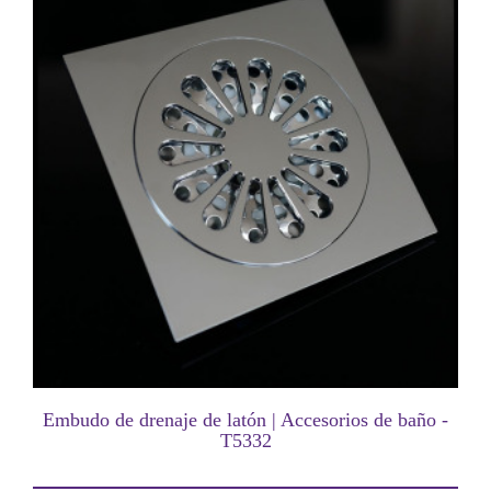
Embudo de drenaje de latón | Accesorios de baño -
T5332